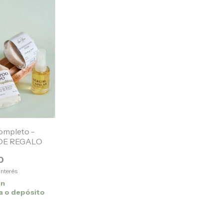
Completo -
DE REGALO
0
 interés
on
a o depósito