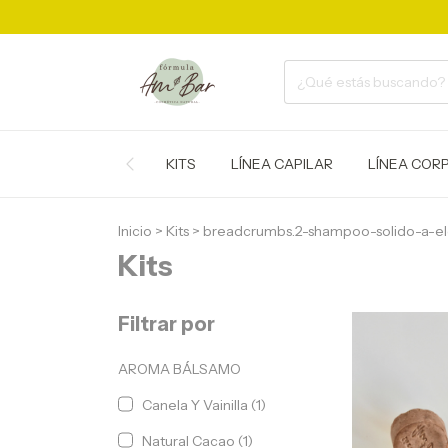
KITS
LÍNEA CAPILAR
LÍNEA COR
Inicio
>
Kits
>
breadcrumbs.2-shampoo-solido-a-el
Kits
Filtrar por
AROMA BÁLSAMO
Canela Y Vainilla (1)
Natural Cacao (1)