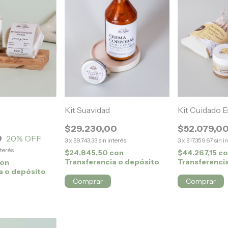
Kit Suavidad
Kit Cuidado E
$29.230,00
$52.079,0
0
20
% OFF
3
x
$9.743,33
sin interés
3
x
$17.359,67
sin i
nterés
$24.845,50
con
$44.267,15
co
Transferencia o depósito
Transferenci
on
a o depósito
Comprar
Comprar