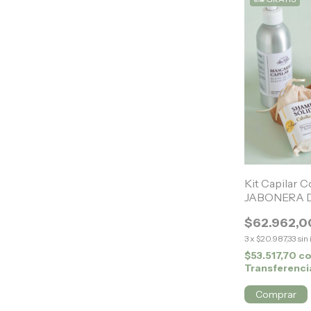
Kit Capilar 
JABONERA 
$62.962,0
3
x
$20.987,33
sin
$53.517,70
c
Transferenci
Comprar