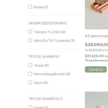
Rosas (1)
AROMA DESODORANTE
Geranio Y Limón (2)
Kit para emp
árbol De Té Y Lavanda (2)
$25.090,0
3
x
$8.363,33
sin i
$21.326,50
c
TIPO DE SHAMPOO
Transferenci
Graso (8)
Comprar
Normal/equilibrado (8)
Seco (8)
TIPO DE SHAMPOO 2
Graso (1)