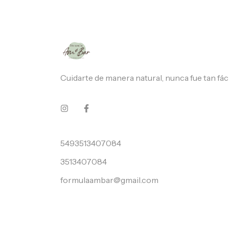
Cuidarte de manera natural, nunca fue tan fáci
5493513407084
3513407084
formulaambar@gmail.com