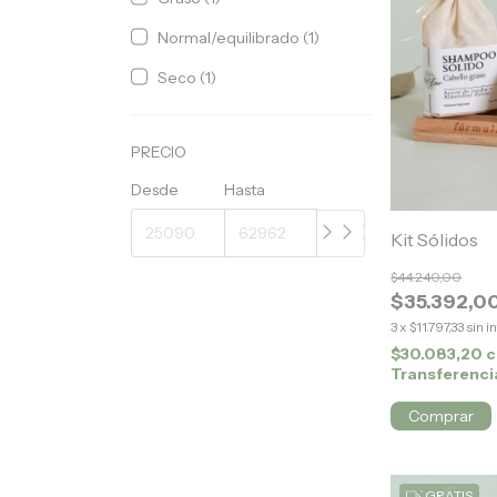
Normal/equilibrado (1)
Seco (1)
PRECIO
Desde
Hasta
Kit Sólidos
$44.240,00
$35.392,0
3
x
$11.797,33
sin i
$30.083,20
c
Transferenci
Comprar
GRATIS