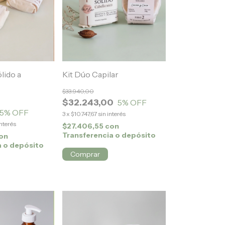
lido a
Kit Dúo Capilar
$33.940,00
$32.243,00
5
% OFF
5
% OFF
3
x
$10.747,67
sin interés
interés
$27.406,55
con
Transferencia o depósito
on
a o depósito
Comprar