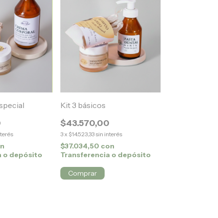
special
Kit 3 básicos
0
$43.570,00
nterés
3
x
$14.523,33
sin interés
n
$37.034,50
con
a o depósito
Transferencia o depósito
Comprar