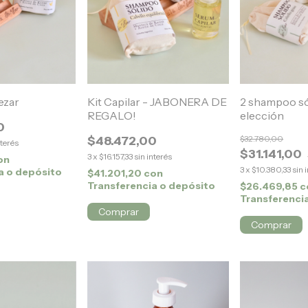
ezar
Kit Capilar - JABONERA DE
2 shampoo só
REGALO!
elección
0
$48.472,00
$32.780,00
nterés
$31.141,00
3
x
$16.157,33
sin interés
on
3
x
$10.380,33
sin 
a o depósito
$41.201,20
con
Transferencia o depósito
$26.469,85
c
Transferenci
Comprar
Comprar