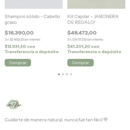
Shampoo sólido - Cabello
Kit Capilar - JABONERA
graso
DE REGALO!
$16.390,00
$48.472,00
3
x
$5.463,33
sin interés
3
x
$16.157,33
sin interés
$13.931,50
con
$41.201,20
con
Transferencia o depósito
Transferencia o depósito
Comprar
Cuidarte de manera natural, nunca fue tan fácil 💚