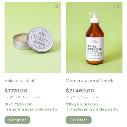
1
/
3
1
/
3
Bálsamo labial
Crema corporal Neroli
$7.731,00
$21.490,00
3
x
$2.577,00
sin interés
3
x
$7.163,33
sin interés
$6.571,35
con
$18.266,50
con
Transferencia o depósito
Transferencia o depósito
Comprar