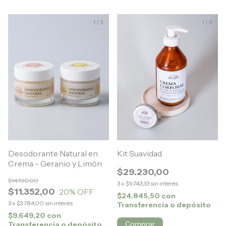
1
/
3
1
/
3
Desodorante Natural en
Kit Suavidad
Crema - Geranio y Limón
$29.230,00
$14.190,00
3
x
$9.743,33
sin interés
$11.352,00
20
% OFF
$24.845,50
con
3
x
$3.784,00
sin interés
Transferencia o depósito
$9.649,20
con
Comprar
Transferencia o depósito