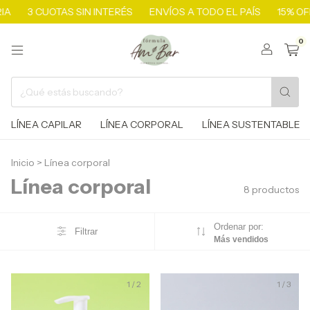
3 CUOTAS SIN INTERÉS
ENVÍOS A TODO EL PAÍS
15% OFF
0
LÍNEA CAPILAR
LÍNEA CORPORAL
LÍNEA SUSTENTABLE
Inicio
>
Línea corporal
Línea corporal
8 productos
Ordenar por:
Filtrar
Más vendidos
1
/
2
1
/
3