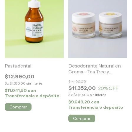
Pasta dental
Desodorante Natural en
Crema - Tea Tree y
$12.990,00
Lavanda
$14.190,00
3
x
$4.330,00
sin interés
$11.352,00
20
% OFF
$11.041,50
con
3
x
$3.784,00
sin interés
Transferencia o depósito
$9.649,20
con
Comprar
Transferencia o depósito