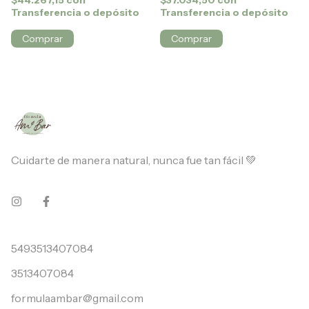
$44.267,15
con
$37.034,50
con
Transferencia o depósito
Transferencia o depósito
Comprar
Comprar
Cuidarte de manera natural, nunca fue tan fácil 💚
5493513407084
3513407084
formulaambar@gmail.com