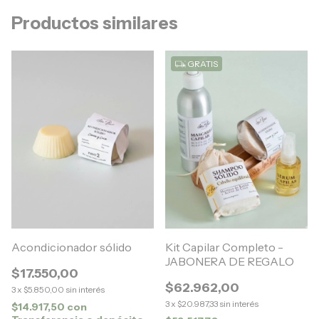
Productos similares
GRATIS
Acondicionador sólido
Kit Capilar Completo -
JABONERA DE REGALO
$17.550,00
$62.962,00
3
x
$5.850,00
sin interés
3
x
$20.987,33
sin interés
$14.917,50
con