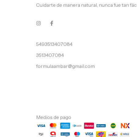
Cuidarte de manera natural, nunca fue tan fáci
5493513407084
3513407084
formulaambar@gmail.com
Medios de pago