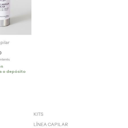
pilar
0
interés
on
a o depósito
KITS
LÍNEA CAPILAR