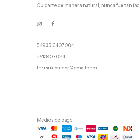
Cuidarte de manera natural, nunca fue tan fáci
5493513407084
3513407084
formulaambar@gmail.com
Medios de pago