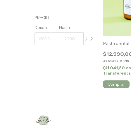
PRECIO
Desde
Hasta
Pasta dental
$12.990,0
3
x
$4.330,00
sin 
$11.041,50
c
Transferenci
Comprar