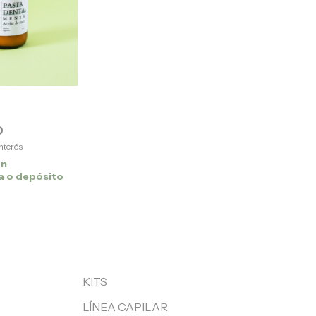
0
interés
on
a o depósito
KITS
LÍNEA CAPILAR