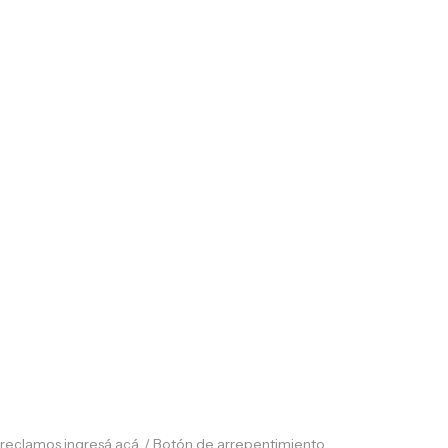
a reclamos
ingresá acá.
/
Botón de arrepentimiento