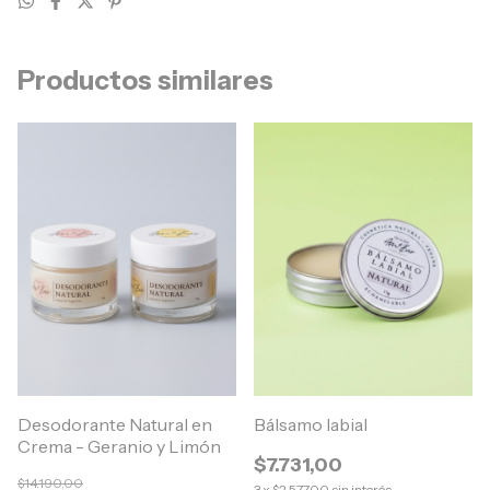
Productos similares
Desodorante Natural en
Bálsamo labial
Crema - Geranio y Limón
$7.731,00
$14.190,00
3
x
$2.577,00
sin interés