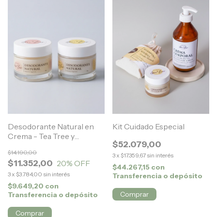
Desodorante Natural en
Kit Cuidado Especial
Crema - Tea Tree y
$52.079,00
Lavanda
$14.190,00
3
x
$17.359,67
sin interés
$11.352,00
20
% OFF
$44.267,15
con
3
x
$3.784,00
sin interés
Transferencia o depósito
$9.649,20
con
Comprar
Transferencia o depósito