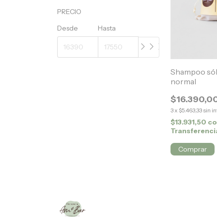
PRECIO
Desde
Hasta
Shampoo sóli
normal
$16.390,0
3
x
$5.463,33
sin i
$13.931,50
c
Transferenci