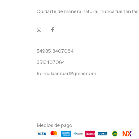
Cuidarte de manera natural, nunca fue tan fáci
5493513407084
3513407084
formulaambar@gmail.com
Medios de pago