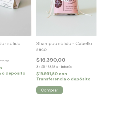
or sólido
Shampoo sólido - Cabello
seco
$16.390,00
interés
3
x
$5.463,33
sin interés
n
a o depósito
$13.931,50
con
Transferencia o depósito