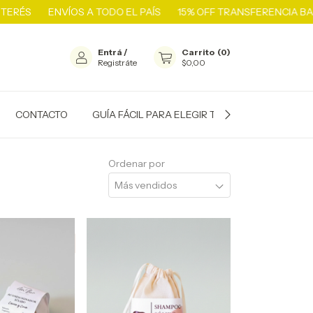
ERÉS
ENVÍOS A TODO EL PAÍS
15% OFF TRANSFERENCIA BANC
Entrá
/
Carrito
(
0
)
Registráte
$0,00
CONTACTO
GUÍA FÁCIL PARA ELEGIR TU SHAMPOO SÓLID
Ordenar por