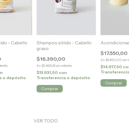
do - Cabello
Shampoo sólido - Cabello
Acondicionad
graso
$17.550,00
0
$16.390,00
3
x
$5.850,00
sin 
nterés
3
x
$5.463,33
sin interés
$14.917,50
co
Transferenci
on
$13.931,50
con
a o depósito
Transferencia o depósito
VER TODO