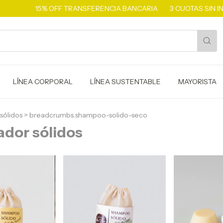
15% OFF TRANSFERENCIA BANCARIA
3 CUOTAS SIN INT
LÍNEA CORPORAL
LÍNEA SUSTENTABLE
MAYORISTA
sólidos
>
breadcrumbs.shampoo-solido-seco
dor sólidos