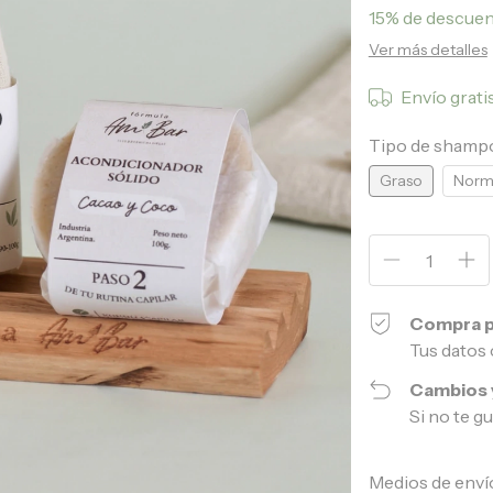
15% de descue
Ver más detalles
Envío grati
Tipo de shamp
Graso
Norma
Compra p
Tus datos 
Cambios 
Si no te g
Entregas para el 
Medios de enví