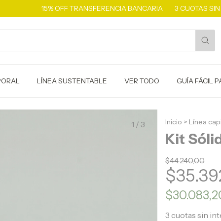
15% OFF TRANSFERENCIA BANCARIA
3 CUOTAS SIN INTERÉS
PORAL
LÍNEA SUSTENTABLE
VER TODO
GUÍA FÁCIL 
Inicio
>
Línea capi
1
/
3
Kit Sóli
$44.240,00
$35.39
$30.083,
3
cuotas sin in