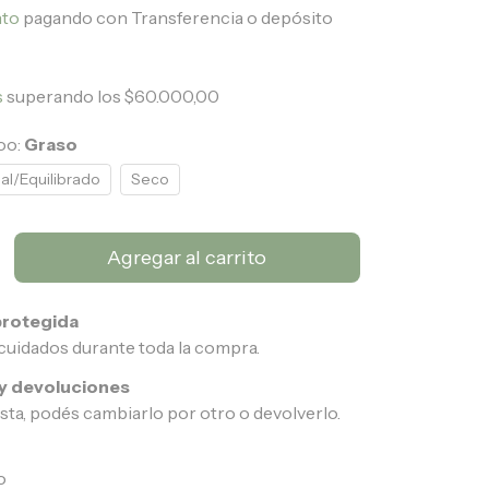
nto
pagando con Transferencia o depósito
s
superando los
$60.000,00
oo:
Graso
l/Equilibrado
Seco
rotegida
cuidados durante toda la compra.
y devoluciones
usta, podés cambiarlo por otro o devolverlo.
CP:
Cambiar CP
o