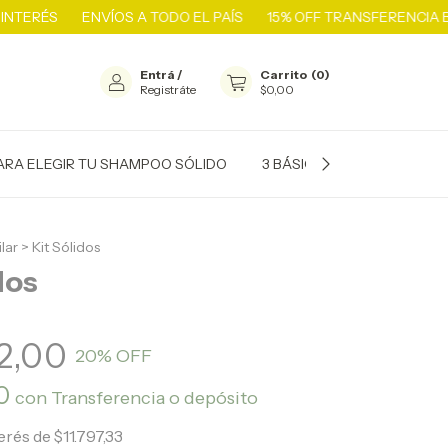
ENVÍOS A TODO EL PAÍS
15% OFF TRANSFERENCIA BANCARI
Entrá
/
Carrito
(
0
)
Registráte
$0,00
PARA ELEGIR TU SHAMPOO SÓLIDO
3 BÁSICOS PARA EMPEZAR 
lar
>
Kit Sólidos
dos
2,00
20
% OFF
20
con
Transferencia o depósito
terés de
$11.797,33